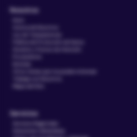
Nosotros
Inicio
Acerca de Nosotros
Ley de Transparencia
Política de Protección de Datos
Horarios y Puntos de Atención
Proveedores
Noticias
Otros temas que te pueden interesar
Trabaja con Nosotros
Mapa del Sitio
Servicios
Servicios Registrales
Soluciones Cámarabaq