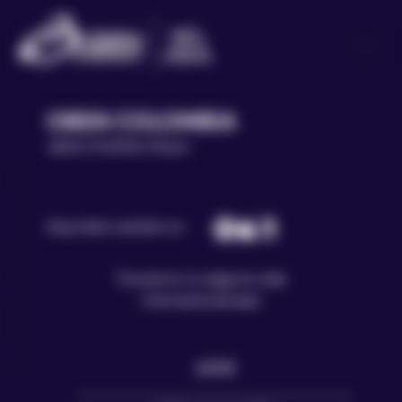
OBEN COLOMBIA
Jaime Ordoñez Hoyos
Disponible también en:
Spotify
Apple
Amazon
Music
Music
Convierte tu negocio más
internacional aquí
JAIME