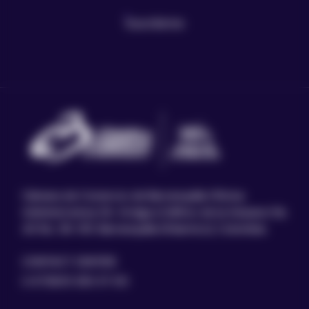
Suscribirme
Cámara de Comercio de Barranquilla Oficina
Administrativa: Dir: Antiguo Edificio de la Aduana Vía
40 No. 36-135. Barranquilla (Atlantico), Colombia
CONTACT CENTER:
(+57)605 330 37 00