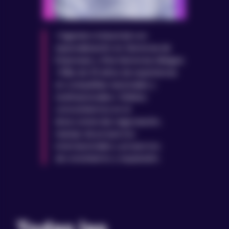
• Ingeniero Industrial con
especialización
en Gerencia de
Empresas y Alta Gerencia,
bilingüe.
• Más de 25 años de experiencia
en
compañías nacionales y
multinacionales.
• Sólidos
conocimientos en el
área
comercial, negociación,
manejo de
proyectos
internacionales y proyectos
de
crecimiento y expansión.