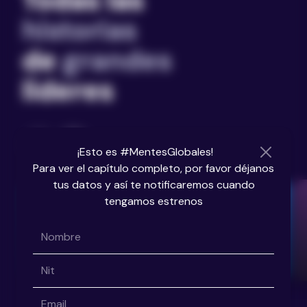
Todas las
historias
de
grandes
líderes
¡Esto es #MentesGlobales!
Para ver el capítulo completo, por favor déjanos
tus datos y así te notificaremos cuando
MANUEL FERNÁNDEZ
tengamos estrenos
Cámara de Comercio de Barranquilla
Ver video completo